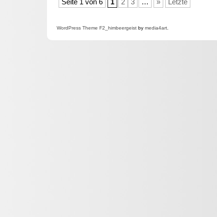
Seite 1 von 6
1
2
3
…
»
Letzte
WordPress
Theme F2
_himbeergeist
by
media4art
.