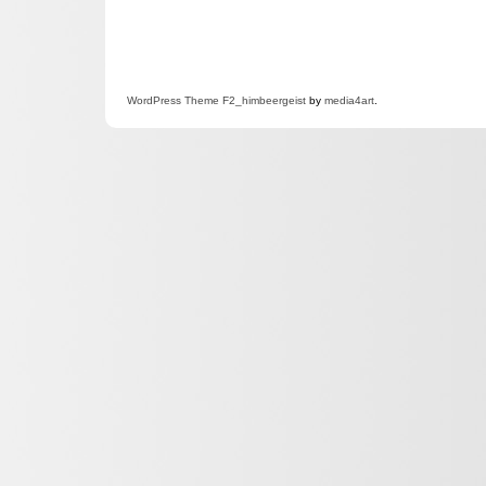
WordPress
Theme F2
_himbeergeist
by
media4art
.