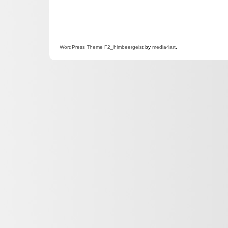
WordPress
Theme F2
_himbeergeist
by
media4art
.