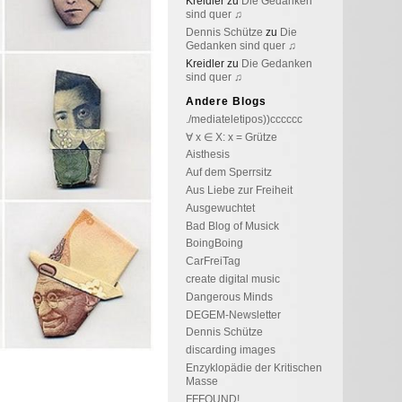
Kreidler
zu
Die Gedanken
sind quer ♫
Dennis Schütze
zu
Die
Gedanken sind quer ♫
Kreidler
zu
Die Gedanken
sind quer ♫
Andere Blogs
./mediateletipos))cccccc
∀ x ∈ X: x = Grütze
Aisthesis
Auf dem Sperrsitz
Aus Liebe zur Freiheit
Ausgewuchtet
Bad Blog of Musick
BoingBoing
CarFreiTag
create digital music
Dangerous Minds
DEGEM-Newsletter
Dennis Schütze
discarding images
Enzyklopädie der Kritischen
Masse
FFFOUND!