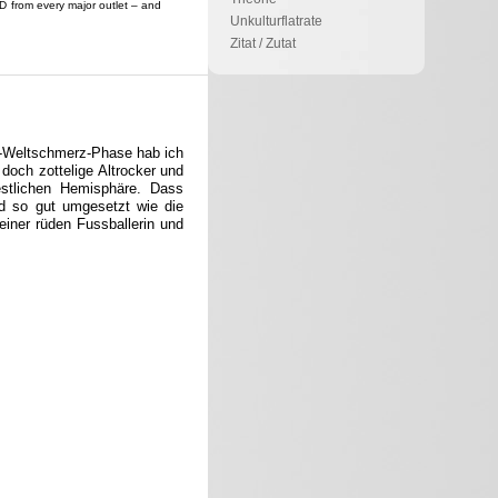
CD from every major outlet – and
Unkulturflatrate
Zitat / Zutat
e-Weltschmerz-Phase hab ich
doch zottelige Altrocker und
estlichen Hemisphäre. Dass
d so gut umgesetzt wie die
einer rüden Fussballerin und