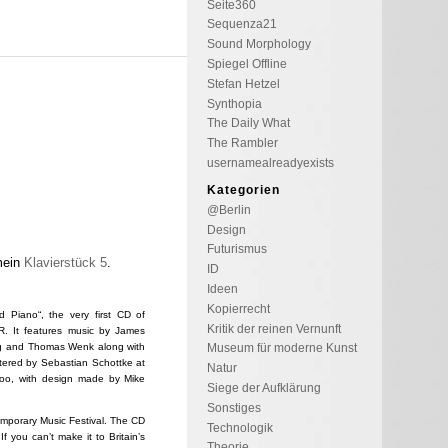
Seite360
Sequenza21
Sound Morphology
Spiegel Offline
Stefan Hetzel
Synthopia
The Daily What
The Rambler
usernamealreadyexists
Kategorien
@Berlin
Design
Futurismus
mein
Klavierstück 5
.
ID
Ideen
Kopierrecht
d Piano“, the very first CD of
Kritik der reinen Vernunft
CR. It features music by James
ng and Thomas Wenk along with
Museum für moderne Kunst
tered by Sebastian Schottke at
Natur
 too, with design made by Mike
Siege der Aufklärung
Sonstiges
emporary Music Festival. The CD
Technologik
If you can’t make it to Britain’s
Theorie