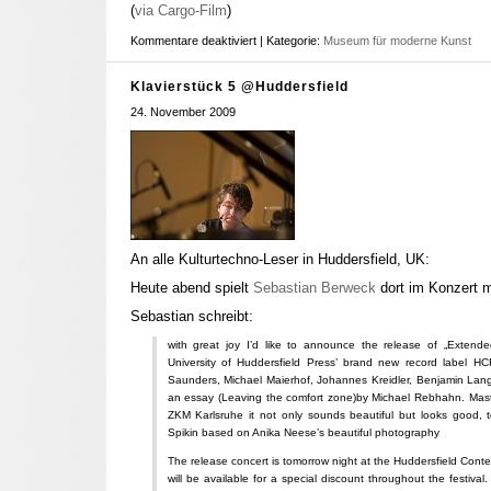
(
via Cargo-Film
)
Kommentare deaktiviert
| Kategorie:
Museum für moderne Kunst
Klavierstück 5 @Huddersfield
24. November 2009
An alle Kulturtechno-Leser in Huddersfield, UK:
Heute abend spielt
Sebastian Berweck
dort im Konzert 
Sebastian schreibt:
with great joy I’d like to announce the release of „Extende
University of Huddersfield Press’ brand new record label H
Saunders, Michael Maierhof, Johannes Kreidler, Benjamin La
an essay (Leaving the comfort zone)by Michael Rebhahn. Mas
ZKM Karlsruhe it not only sounds beautiful but looks good,
Spikin based on Anika Neese’s beautiful photography
The release concert is tomorrow night at the Huddersfield Cont
will be available for a special discount throughout the festival. 