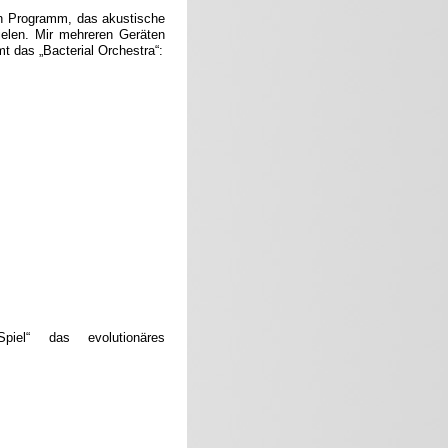
Ein Programm, das akustische
ielen. Mir mehreren Geräten
t das „Bacterial Orchestra“:
iel“ das evolutionäres