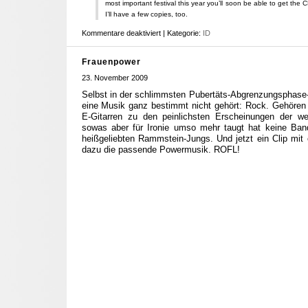
most important festival this year you’ll soon be able to get the 
I’ll have a few copies, too.
Kommentare deaktiviert
| Kategorie:
ID
Frauenpower
23. November 2009
Selbst in der schlimmsten Pubertäts-Abgrenzungsphas
eine Musik ganz bestimmt nicht gehört: Rock. Gehören 
E-Gitarren zu den peinlichsten Erscheinungen der w
sowas aber für Ironie umso mehr taugt hat keine Ban
heißgeliebten Rammstein-Jungs. Und jetzt ein Clip mit 
dazu die passende Powermusik. ROFL!