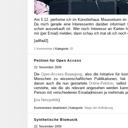
Am 5.12. performe ich im Künstlerhaus Mousonturm im
Da mich gerade eine Interessentin darüber informiert 
schon ausverkauft ist: Wer noch Interesse an Karten ha
mir (per Email) melden, dann schau ich mal ob ich noch
[ad#ad2]
1 Kommentar
| Kategorie:
ID
Petition für Open Access
22. November 2009
Die
Open-Access-Bewegung
, also die Initiative für ko
Menschen zu wissenschaftlichen Publikationen, hat 
darum auch die nun gestartete
Online-Petition
, selbst
verstehe, wie die als relevant angesehen werden kan
Person mit verschiedenen Emailadressen ja mehrmals pe
(
via Netzpolitik
)
Kommentare deaktiviert
| Kategorie:
Siege der Aufklärung
Synthetische Biomusik
22. November 2009