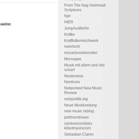
From The Nag Hammadi
Scriptures
hgn
HIER
weiter.
JungAusBerlin
Kottke
Kraftfuttermischwerk
mehrlicht
mozartzuvielenoten
Mursuppe
Musik mit allem und viel
scharf
Neatorama
Nerdcore
Networked New Music
Review
netzpolitik.org
Neue Musikzeitung
new music reblog
pietmondriaan
rainbowzombies
killedmyunicorn
Sebastian Claren