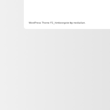
WordPress
Theme F2
_himbeergeist
by
media4art
.