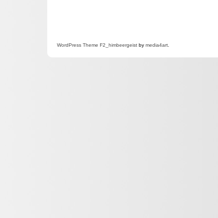
WordPress
Theme F2
_himbeergeist
by
media4art
.