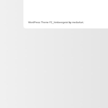
WordPress
Theme F2
_himbeergeist
by
media4art
.