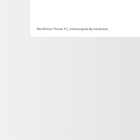
WordPress
Theme F2
_himbeergeist
by
media4art
.