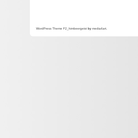
WordPress
Theme F2
_himbeergeist
by
media4art
.