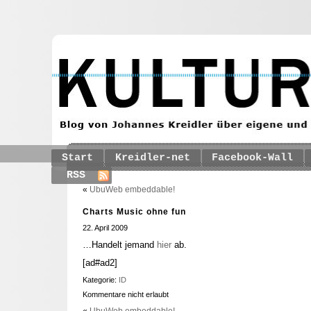
Start
Kreidler-net
Facebook-Wall
RSS
«
UbuWeb embeddable!
Charts Music ohne fun
22. April 2009
…Handelt jemand
hier
ab.
[ad#ad2]
Kategorie:
ID
Kommentare nicht erlaubt