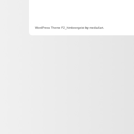
WordPress
Theme F2
_himbeergeist
by
media4art
.