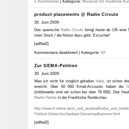
1 Kommentar
| Kategorie:
Museum für moderne Kun
product placements @ Radio Circulo
30. Juni 2009
Das spanische
Radio Circulo
bringt heute ab 13h eine
mein Stück / die Aktion dazu geht. Escuchar!
[ad#ad2]
Kommentare deaktiviert
| Kategorie:
ID
Zur GEMA-Petition
30. Juni 2009
Was ich nicht für möglich gehalten
habe
, ist schon dr
erreicht: Über 50 000 Email-Accounts haben die
G
(mittlerweile sind wir schon bei über 78 000). Das freu
Martin Hufner
in der Frankfurter Rundschau:
http://www.fr-online.de/in_und_ausland/kultur_und_medi
Petition-Undurchschaubare-Geruempelkammer.html
[ad#ad2]