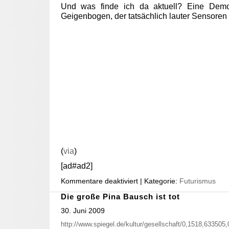
Und was finde ich da aktuell? Eine Dem
Geigenbogen, der tatsächlich lauter Sensoren 
(
via
)
[ad#ad2]
Kommentare deaktiviert
| Kategorie:
Futurismus
Die große Pina Bausch ist tot
30. Juni 2009
http://www.spiegel.de/kultur/gesellschaft/0,1518,633505,