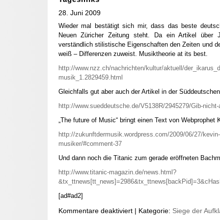
28. Juni 2009
Wieder mal bestätigt sich mir, dass das beste deutsch
Neuen Züricher Zeitung steht. Da ein Artikel über 
verständlich stilistische Eigenschaften den Zeiten und 
weiß – Differenzen zuweist. Musiktheorie at its best.
http://www.nzz.ch/nachrichten/kultur/aktuell/der_ikarus_
musik_1.2829459.html
Gleichfalls gut aber auch der Artikel in der Süddeutschen
http://www.sueddeutsche.de/V5138R/2945279/Gib-nicht-au
„The future of Music“ bringt einen Text von Webprophet K
http://zukunftdermusik.wordpress.com/2009/06/27/kevin-k
musiker/#comment-37
Und dann noch die Titanic zum gerade eröffneten Bach
http://www.titanic-magazin.de/news.html?
&tx_ttnews[tt_news]=2986&tx_ttnews[backPid]=3&cHa
[ad#ad2]
Kommentare deaktiviert
| Kategorie:
Siege der Aufk