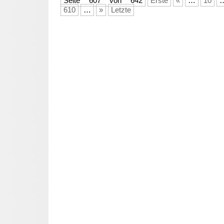
Seite 607 von 642
Erste
«
…
10
610
…
»
Letzte