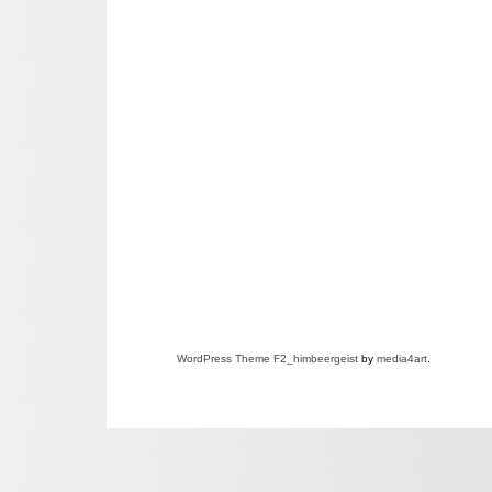
WordPress
Theme F2
_himbeergeist
by
media4art
.