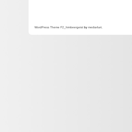
WordPress
Theme F2
_himbeergeist
by
media4art
.