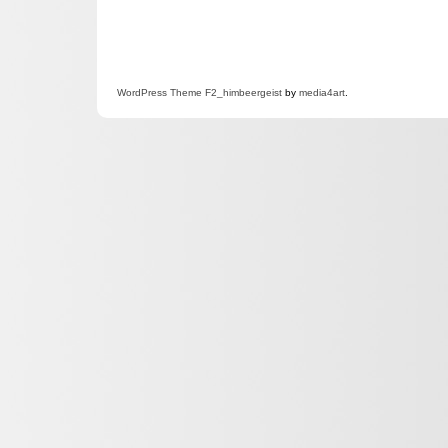
WordPress
Theme F2
_himbeergeist
by
media4art
.