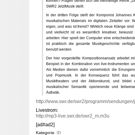
können? Fragen denen sich die mehrteilige Reihe „Dig
SWR2 JetztMusik stellt.
In der dritten Folge stellt der Komponist Johannes 
musikalischen Materials im digitalen Zeitalter vor: 
eigen, und was ist fremd? Wirklich neue Klänge sind
und vielleicht ist es wesentlich kreativer, bewus
arbeiten. Hier spielt der Computer eine entscheidende 
ist praktisch die gesamte Musikgeschichte verfü
benutzt werden.
Der hier vorgestellte Kompositionsansatz arbeitet 
Beispiel in der Kombination von live-Instrumenten un
Als Medien dienen dafür vornehmlich die Errungen
und Popmusik. In der Konsequenz führt das au
Musiktheaters und der Aktionskunst, und bildet e
musikalischer Semantik operierende und teilweise
Ästhetik.
http://www.swr.de/swr2/programm/sendungen/j
Livestrom:
http://mp3-live.swr.de/swr2_m.m3u
[ad#ad2]
Kategorie:
ID