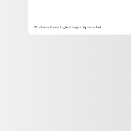
WordPress
Theme F2
_himbeergeist
by
media4art
.