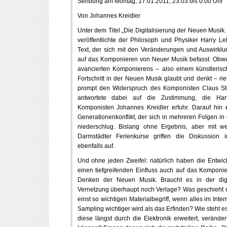
Sendung am Montag, 17.01.2011, 23.03 bis 0.00 Uhr
Von Johannes Kreidler
Unter dem Titel „Die Digitalisierung der Neuen Musi
veröffentlichte der Philosoph und Physiker Harry 
Text, der sich mit den Veränderungen und Auswirklu
auf das Komponieren von Neuer Musik befasst. Obwoh
avancierten Komponierens – also einem künstleris
Fortschritt in der Neuen Musik glaubt und denkt – 
prompt den Widerspruch des Komponisten Claus Ste
antwortete dabei auf die Zustimmung, die H
Komponisten Johannes Kreidler erfuhr. Darauf hin e
Generationenkonflikt, der sich in mehreren Folgen in d
niederschlug. Bislang ohne Ergebnis, aber mit we
Darmstädter Ferienkurse griffen die Diskussio
ebenfalls auf.
Und ohne jeden Zweifel: natürlich haben die Entwic
einen tiefgreifenden Einfluss auch auf das Komponi
Denken der Neuen Musik. Braucht es in der digi
Vernetzung überhaupt noch Verlage? Was geschieht m
einst so wichtigen Materialbegriff, wenn alles im Inte
Sampling wichtiger wird als das Erfinden? Wie steht 
diese längst durch die Elektronik erweitert, verän