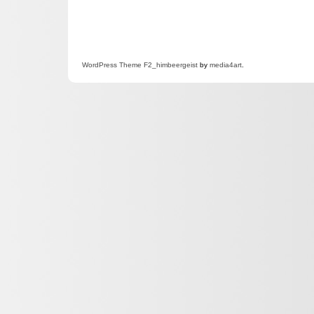
WordPress
Theme F2
_himbeergeist
by
media4art
.