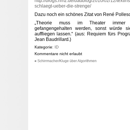
http://blogs.nmz.de/badblog/2010/02/12/textinst
schlaegt-ueber-die-strenge/
Dazu noch ein schönes Zitat von René Polles
„Theorie muss im Theater immer 
gefangengehalten werden, sonst würde 
auffliegen lassen.“ (aus: Requiem fürs Pro
Jean Baudrillard.)
Kategorie:
ID
Kommentare nicht erlaubt
«
Schirrmacher/Kluge über Algorithmen