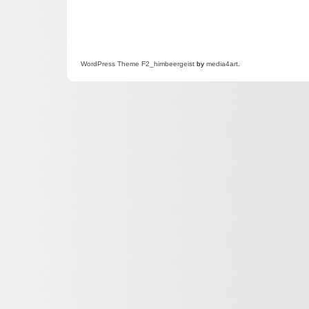
WordPress
Theme F2
_himbeergeist
by
media4art
.