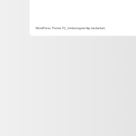
WordPress
Theme F2
_himbeergeist
by
media4art
.