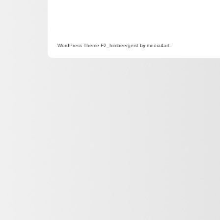
WordPress
Theme F2
_himbeergeist
by
media4art
.