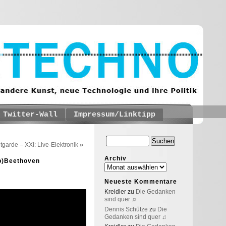
Twitter-Wall
Impressum/Linktipp
tgarde – XXI: Live-Elektronik
»
Archiv
 b)Beethoven
Neueste Kommentare
Kreidler
zu
Die Gedanken
sind quer ♫
Dennis Schütze
zu
Die
Gedanken sind quer ♫