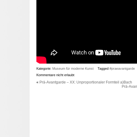
Kategorie:
Museum für moderne Kunst
Tagged
#praeavantgarde
Kommentare nicht erlaubt
«
Prä-Avantgarde – XX: Unproportionaler Formteil a)Bach
Prä-Avan