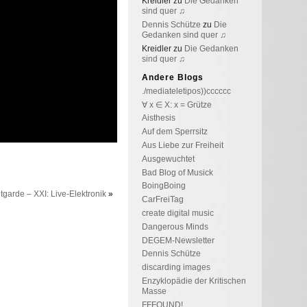
Kreidler
zu
Die Gedanken
sind quer ♫
Dennis Schütze
zu
Die
Gedanken sind quer ♫
Kreidler
zu
Die Gedanken
sind quer ♫
Andere Blogs
./mediateletipos))cccccc
∀ x ∈ X: x = Grütze
Aisthesis
Auf dem Sperrsitz
Aus Liebe zur Freiheit
Ausgewuchtet
Bad Blog of Musick
BoingBoing
tgarde – XXI: Live-Elektronik
»
CarFreiTag
create digital music
Dangerous Minds
DEGEM-Newsletter
Dennis Schütze
discarding images
Enzyklopädie der Kritischen
Masse
FFFOUND!