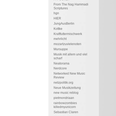
From The Nag Hammadi
Scriptures
hgn
HIER
JungAusBerlin
Kottke
Kraftfuttermischwerk
mehrlicht
mozartzuvielenoten
Mursuppe
Musik mit allem und viel
scharf
Neatorama
Nerdcore
Networked New Music
Review
netzpolitik.org
Neue Musikzeitung
new music reblog
pietmondriaan
rainbowzombies
killedmyunicorn
Sebastian Claren