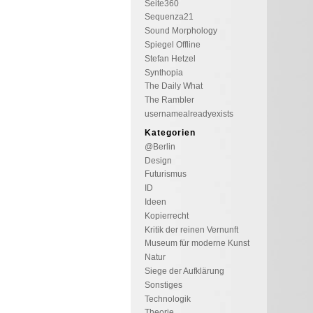
Seite360
Sequenza21
Sound Morphology
Spiegel Offline
Stefan Hetzel
Synthopia
The Daily What
The Rambler
usernamealreadyexists
Kategorien
@Berlin
Design
Futurismus
ID
Ideen
Kopierrecht
Kritik der reinen Vernunft
Museum für moderne Kunst
Natur
Siege der Aufklärung
Sonstiges
Technologik
Theorie