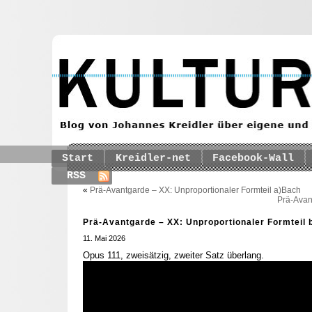
Start
Kreidler-net
Facebook-Wall
RSS
«
Prä-Avantgarde – XX: Unproportionaler Formteil a)Bach
Prä-Avan
Prä-Avantgarde – XX: Unproportionaler Formteil
11. Mai 2026
Opus 111, zweisätzig, zweiter Satz überlang.