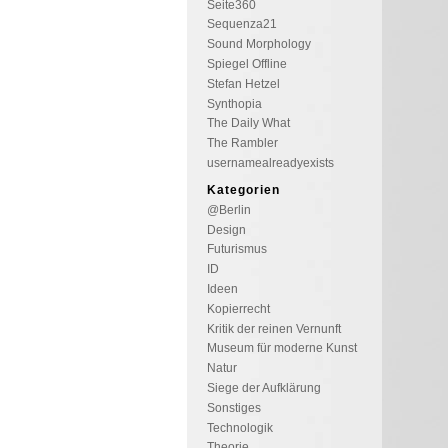
Seite360
Sequenza21
Sound Morphology
Spiegel Offline
Stefan Hetzel
Synthopia
The Daily What
The Rambler
usernamealreadyexists
Kategorien
@Berlin
Design
Futurismus
ID
Ideen
Kopierrecht
Kritik der reinen Vernunft
Museum für moderne Kunst
Natur
Siege der Aufklärung
Sonstiges
Technologik
Theorie