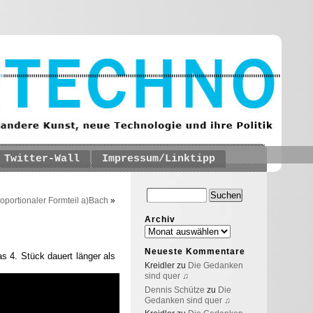
Twitter-Wall
Impressum/Linktipp
oportionaler Formteil a)Bach
»
Archiv
Neueste Kommentare
s 4. Stück dauert länger als
Kreidler
zu
Die Gedanken
sind quer ♫
Dennis Schütze
zu
Die
Gedanken sind quer ♫