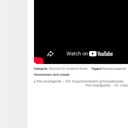
Kategorie:
Museum für moderne Kunst
Tagged
#praeavantgarde
Kommentare nicht erlaubt
«
Prä-Avantgarde – XIX: Experimentalism g)Tschaikowsky
Prä-Avantgarde – XX: Unpr