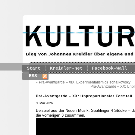
Start
Kreidler-net
Facebook-Wall
RSS
«
Prä-Avantgarde – XIX: Experimentalism g)Tschaikowsky
Prä-Avantgarde – XX: Unpr
Prä-Avantgarde – XX: Unproportionaler Formteil
9. Mai 2026
Beispiel aus der Neuen Musik: Spahlinger 4 Stücke – da
die vorherigen 3 zusammen.