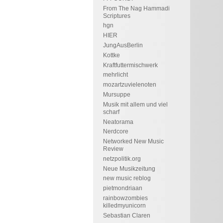
From The Nag Hammadi
Scriptures
hgn
HIER
JungAusBerlin
Kottke
Kraftfuttermischwerk
mehrlicht
mozartzuvielenoten
Mursuppe
Musik mit allem und viel
scharf
Neatorama
Nerdcore
Networked New Music
Review
netzpolitik.org
Neue Musikzeitung
new music reblog
pietmondriaan
rainbowzombies
killedmyunicorn
Sebastian Claren