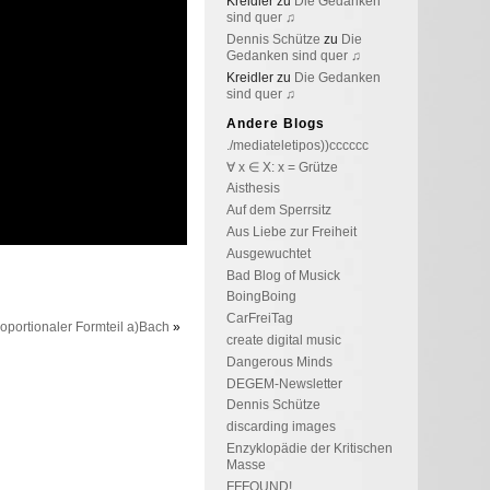
Kreidler
zu
Die Gedanken
sind quer ♫
Dennis Schütze
zu
Die
Gedanken sind quer ♫
Kreidler
zu
Die Gedanken
sind quer ♫
Andere Blogs
./mediateletipos))cccccc
∀ x ∈ X: x = Grütze
Aisthesis
Auf dem Sperrsitz
Aus Liebe zur Freiheit
Ausgewuchtet
Bad Blog of Musick
BoingBoing
CarFreiTag
oportionaler Formteil a)Bach
»
create digital music
Dangerous Minds
DEGEM-Newsletter
Dennis Schütze
discarding images
Enzyklopädie der Kritischen
Masse
FFFOUND!