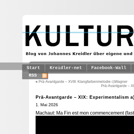
Start
Kreidler-net
Facebook-Wall
RSS
«
Prä-Avantgarde – XVIII: Klangfarbenmelodie c)Wagner
Prä-Avantgarde – X
Prä-Avantgarde – XIX: Experimentalism 
1. Mai 2026
Machaut: Ma Fin est mon commencement (fast