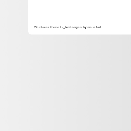
WordPress
Theme F2
_himbeergeist
by
media4art
.