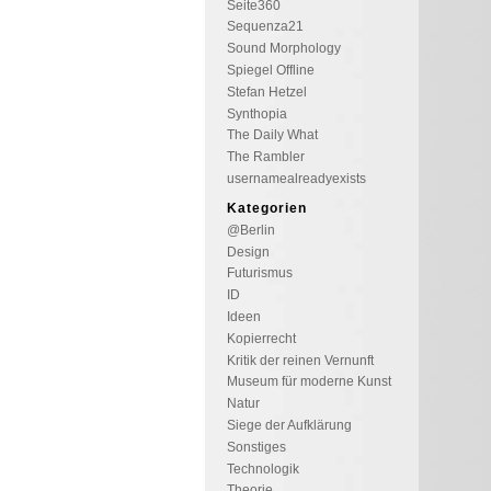
Seite360
Sequenza21
Sound Morphology
Spiegel Offline
Stefan Hetzel
Synthopia
The Daily What
The Rambler
usernamealreadyexists
Kategorien
@Berlin
Design
Futurismus
ID
Ideen
Kopierrecht
Kritik der reinen Vernunft
Museum für moderne Kunst
Natur
Siege der Aufklärung
Sonstiges
Technologik
Theorie