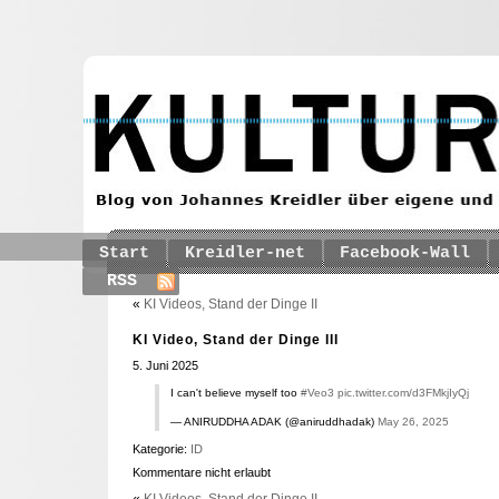
Start
Kreidler-net
Facebook-Wall
RSS
«
KI Videos, Stand der Dinge II
KI Video, Stand der Dinge III
5. Juni 2025
I can't believe myself too
#Veo3
pic.twitter.com/d3FMkjIyQj
— ANIRUDDHA ADAK (@aniruddhadak)
May 26, 2025
Kategorie:
ID
Kommentare nicht erlaubt