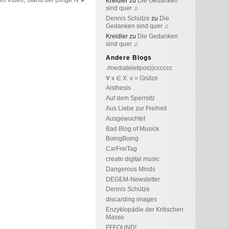
KI Video, Stand der Dinge IV
»
Kreidler
zu
Die Gedanken
sind quer ♫
Dennis Schütze
zu
Die
Gedanken sind quer ♫
Kreidler
zu
Die Gedanken
sind quer ♫
Andere Blogs
./mediateletipos))cccccc
∀ x ∈ X: x = Grütze
Aisthesis
Auf dem Sperrsitz
Aus Liebe zur Freiheit
Ausgewuchtet
Bad Blog of Musick
BoingBoing
CarFreiTag
create digital music
Dangerous Minds
DEGEM-Newsletter
Dennis Schütze
discarding images
Enzyklopädie der Kritischen
Masse
FFFOUND!