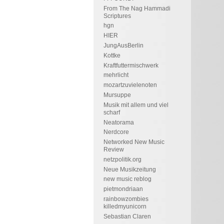
From The Nag Hammadi
Scriptures
hgn
HIER
JungAusBerlin
Kottke
Kraftfuttermischwerk
mehrlicht
mozartzuvielenoten
Mursuppe
Musik mit allem und viel
scharf
Neatorama
Nerdcore
Networked New Music
Review
netzpolitik.org
Neue Musikzeitung
new music reblog
pietmondriaan
rainbowzombies
killedmyunicorn
Sebastian Claren