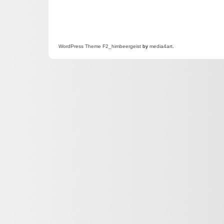
WordPress
Theme F2
_himbeergeist
by
media4art
.