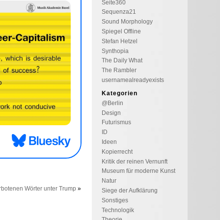
Seite360
Sequenza21
Sound Morphology
Spiegel Offline
Stefan Hetzel
Synthopia
The Daily What
The Rambler
usernamealreadyexists
Kategorien
@Berlin
Design
Futurismus
ID
Ideen
Kopierrecht
Kritik der reinen Vernunft
Museum für moderne Kunst
Natur
erbotenen Wörter unter Trump
»
Siege der Aufklärung
Sonstiges
Technologik
Theorie