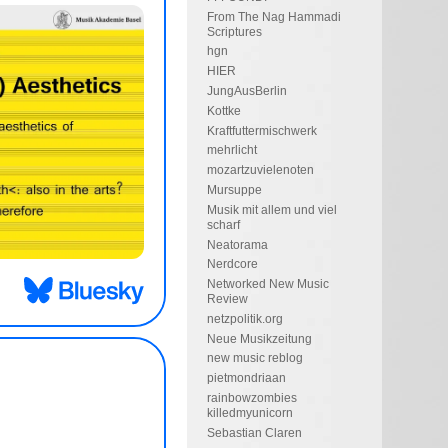
From The Nag Hammadi
Scriptures
hgn
HIER
JungAusBerlin
Kottke
Kraftfuttermischwerk
mehrlicht
mozartzuvielenoten
Mursuppe
Musik mit allem und viel
scharf
Neatorama
Nerdcore
Networked New Music
Review
netzpolitik.org
Neue Musikzeitung
new music reblog
pietmondriaan
rainbowzombies
killedmyunicorn
Sebastian Claren