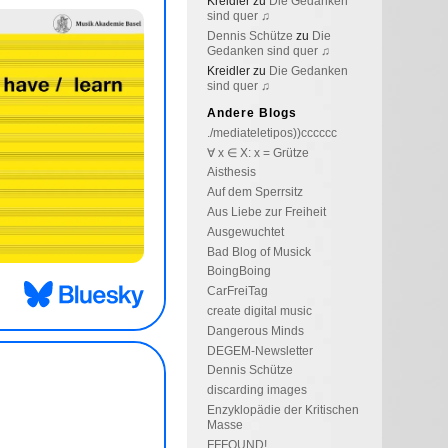
Kreidler
zu
Die Gedanken
sind quer ♫
Dennis Schütze
zu
Die
Gedanken sind quer ♫
Kreidler
zu
Die Gedanken
sind quer ♫
Andere Blogs
./mediateletipos))cccccc
∀ x ∈ X: x = Grütze
Aisthesis
Auf dem Sperrsitz
Aus Liebe zur Freiheit
Ausgewuchtet
Bad Blog of Musick
BoingBoing
CarFreiTag
create digital music
Dangerous Minds
DEGEM-Newsletter
Dennis Schütze
discarding images
Enzyklopädie der Kritischen
Masse
FFFOUND!