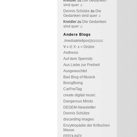
Kreidler
zu
Die Gedanken
sind quer ♫
Dennis Schütze
zu
Die
Gedanken sind quer ♫
Kreidler
zu
Die Gedanken
sind quer ♫
Andere Blogs
./mediateletipos))cccccc
∀ x ∈ X: x = Grütze
Aisthesis
Auf dem Sperrsitz
Aus Liebe zur Freiheit
Ausgewuchtet
Bad Blog of Musick
BoingBoing
CarFreiTag
create digital music
Dangerous Minds
DEGEM-Newsletter
Dennis Schütze
discarding images
Enzyklopädie der Kritischen
Masse
FFFOUND!