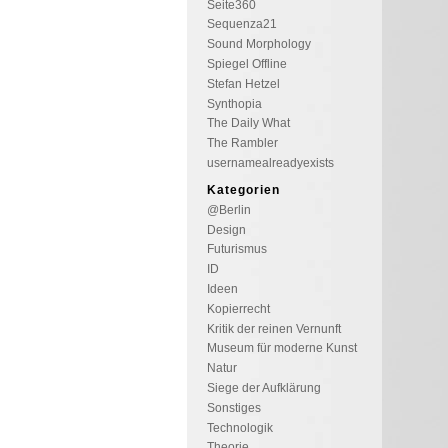
Seite360
Sequenza21
Sound Morphology
Spiegel Offline
Stefan Hetzel
Synthopia
The Daily What
The Rambler
usernamealreadyexists
Kategorien
@Berlin
Design
Futurismus
ID
Ideen
Kopierrecht
Kritik der reinen Vernunft
Museum für moderne Kunst
Natur
Siege der Aufklärung
Sonstiges
Technologik
Theorie