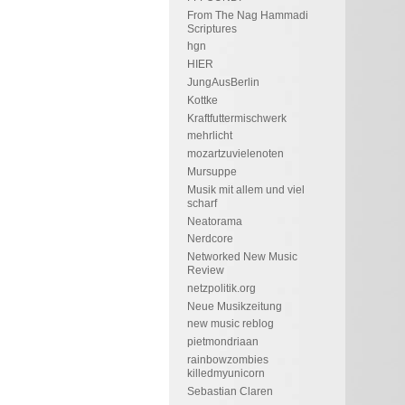
From The Nag Hammadi
Scriptures
hgn
HIER
JungAusBerlin
Kottke
Kraftfuttermischwerk
mehrlicht
mozartzuvielenoten
Mursuppe
Musik mit allem und viel
scharf
Neatorama
Nerdcore
Networked New Music
Review
netzpolitik.org
Neue Musikzeitung
new music reblog
pietmondriaan
rainbowzombies
killedmyunicorn
Sebastian Claren