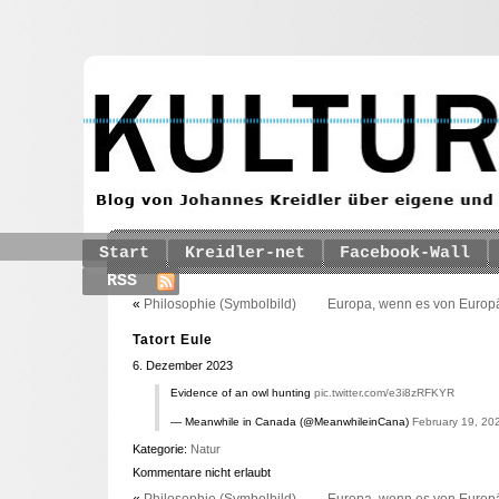
Start
Kreidler-net
Facebook-Wall
RSS
«
Philosophie (Symbolbild)
Europa, wenn es von Europä
Tatort Eule
6. Dezember 2023
Evidence of an owl hunting
pic.twitter.com/e3i8zRFKYR
— Meanwhile in Canada (@MeanwhileinCana)
February 19, 20
Kategorie:
Natur
Kommentare nicht erlaubt