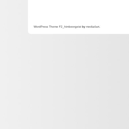
WordPress
Theme F2
_himbeergeist
by
media4art
.