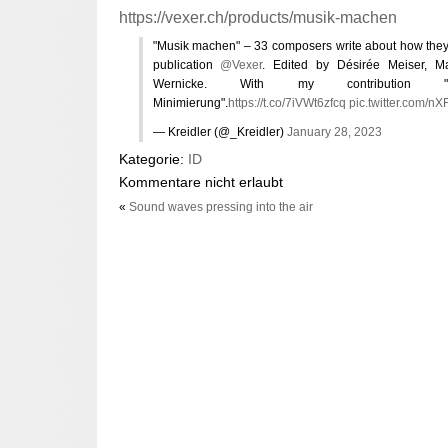
https://vexer.ch/products/musik-machen
"Musik machen" – 33 composers write about how they
publication
@Vexer
. Edited by Désirée Meiser, M
Wernicke. With my contribution 
Minimierung".
https://t.co/7iVWt6zfcq
pic.twitter.com/n
— Kreidler (@_Kreidler)
January 28, 2023
Kategorie:
ID
Kommentare nicht erlaubt
«
Sound waves pressing into the air