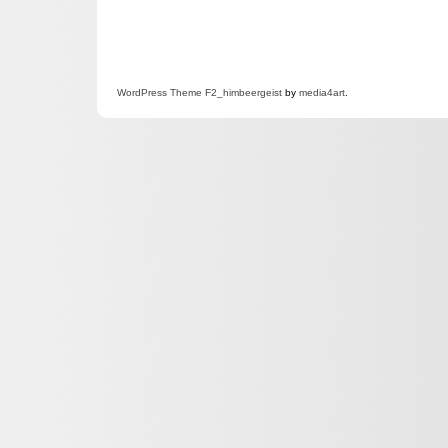
WordPress
Theme F2
_himbeergeist
by
media4art
.