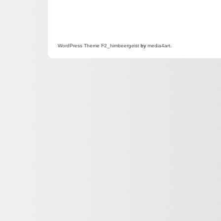
WordPress
Theme F2
_himbeergeist
by
media4art
.