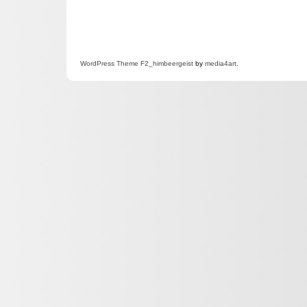
WordPress
Theme F2
_himbeergeist
by
media4art
.