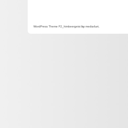
WordPress
Theme F2
_himbeergeist
by
media4art
.