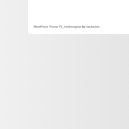
WordPress
Theme F2
_himbeergeist
by
media4art
.