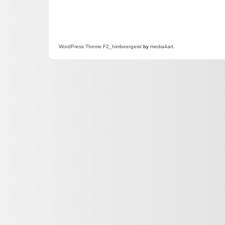
WordPress
Theme F2
_himbeergeist
by
media4art
.