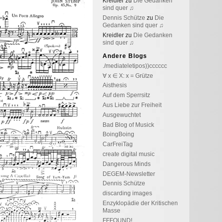
Kreidler
zu
Die Gedanken
sind quer ♫
Dennis Schütze
zu
Die
Gedanken sind quer ♫
Kreidler
zu
Die Gedanken
sind quer ♫
Andere Blogs
./mediateletipos))cccccc
∀ x ∈ X: x = Grütze
Aisthesis
Auf dem Sperrsitz
Aus Liebe zur Freiheit
Ausgewuchtet
Bad Blog of Musick
BoingBoing
CarFreiTag
create digital music
Dangerous Minds
DEGEM-Newsletter
Dennis Schütze
discarding images
Enzyklopädie der Kritischen
Masse
FFFOUND!