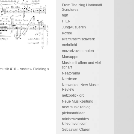
From The Nag Hammadi
Scriptures
hgn
HIER
JungAusBerlin
Kottke
Kraftfuttermischwerk
mehrlicht
mozartzuvielenoten
Mursuppe
Musik mit allem und viel
scharf
usik #10 – Andrew Fielding
»
Neatorama
Nerdcore
Networked New Music
Review
netzpolitik.org
Neue Musikzeitung
new music reblog
pietmondriaan
rainbowzombies
killedmyunicorn
Sebastian Claren