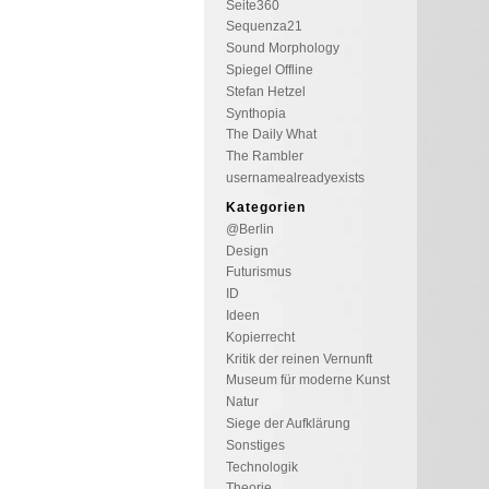
Seite360
Sequenza21
Sound Morphology
Spiegel Offline
Stefan Hetzel
Synthopia
The Daily What
The Rambler
usernamealreadyexists
Kategorien
@Berlin
Design
Futurismus
ID
Ideen
Kopierrecht
Kritik der reinen Vernunft
Museum für moderne Kunst
Natur
Siege der Aufklärung
Sonstiges
Technologik
Theorie