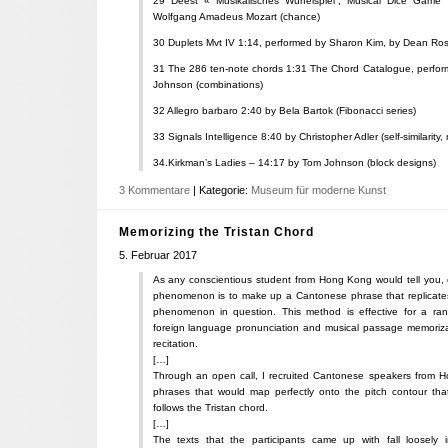
29 Deest « Musikalisches Wurfelspiel”, Musical Dice Game
Wolfgang Amadeus Mozart (chance)
30 Duplets Mvt IV 1:14, performed by Sharon Kim, by Dean Rosen
31 The 286 ten-note chords 1:31 The Chord Catalogue, perfo
Johnson (combinations)
32 Allegro barbaro 2:40 by Bela Bartok (Fibonacci series)
33 Signals Intelligence 8:40 by Christopher Adler (self-similarity
34.Kirkman’s Ladies – 14:17 by Tom Johnson (block designs)
3 Kommentare
| Kategorie:
Museum für moderne Kunst
Memorizing the Tristan Chord
5. Februar 2017
As any conscientious student from Hong Kong would tell you, 
phenomenon is to make up a Cantonese phrase that replicates 
phenomenon in question. This method is effective for a ran
foreign language pronunciation and musical passage memoriza
recitation.
[…]
Through an open call, I recruited Cantonese speakers from 
phrases that would map perfectly onto the pitch contour th
follows the Tristan chord.
[…]
The texts that the participants came up with fall loosely i