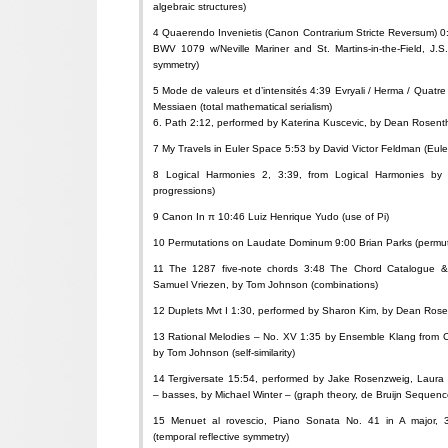
algebraic structures)
4 Quaerendo Invenietis (Canon Contrarium Stricte Reversum) 0:
BWV 1079 w/Neville Mariner and St. Martins-in-the-Field, J.S.
symmetry)
5 Mode de valeurs et d’intensités 4:39 Evryali / Herma / Quatr
Messiaen (total mathematical serialism)
6. Path 2:12, performed by Katerina Kuscevic, by Dean Rosenth
7 My Travels in Euler Space 5:53 by David Victor Feldman (Euler
8 Logical Harmonies 2, 3:39, from Logical Harmonies by R
progressions)
9 Canon In π 10:46 Luiz Henrique Yudo (use of Pi)
10 Permutations on Laudate Dominum 9:00 Brian Parks (permut
11 The 1287 five-note chords 3:48 The Chord Catalogue & 
Samuel Vriezen, by Tom Johnson (combinations)
12 Duplets Mvt I 1:30, performed by Sharon Kim, by Dean Rosenth
13 Rational Melodies – No. XV 1:35 by Ensemble Klang from 
by Tom Johnson (self-similarity)
14 Tergiversate 15:54, performed by Jake Rosenzweig, Laura
– basses, by Michael Winter – (graph theory, de Bruijn Sequenc
15 Menuet al rovescio, Piano Sonata No. 41 in A major,
(temporal reflective symmetry)