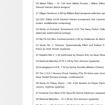
16 Within Fifths – IV 7:44 from Within Fourths / Within Fif
Samuel Vriezen (block designs)
17 Diliges Dominum 2:48 by William Byrd (temporal reflective sy
18 C31* Orbits 14:04 Samuel Vriezen (composer), Ere Lievonen
scales, mutliplicative composing)
19 Study on Archytas’ Enharmonic 2:02 The Harry Partch Colle
(alternate mathematical tunings)
20 Ma Fin Est Mon Commencement 1:40 by Guillaume de Macha
21 Study No. 1: Octaves, Systematically Filled and Folded 5:
Piano by Seth Horvitz (systems)
22 Duplets Mvt V, 1:46 performed by Sharon Kim, by Dean Rosent
23 Rational Melodies # XII 1:19 by Tom Johnson (systems)
24 Analogiques A & B, 7:32 by Iannis Xenakis (Markov Chains)
25 The 1-3-5-7 Hexany Chord Catalog (The 35 three-note chord
Dave Seidel (hexany tunings, combinations)
26 Study for Player Piano – VIII. 4:28 Studies for Player Pi
canons, rhythmic systems)
27 Andante Con Moto 0:53 Opus 60 Hanne Darboven (adaptive 
28 Rational Melodies – XI 1:30 by Tom Johnson (systems)