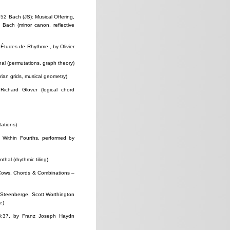
52 Bach (JS): Musical Offering,
 Bach (mirror canon, reflective
e Études de Rhythme , by Olivier
al (permutations, graph theory)
ian grids, musical geometry)
ichard Glover (logical chord
ations)
Within Fourths, performed by
al (rhythmic tiling)
Cows, Chords & Combinations –
 Steenberge, Scott Worthington
e)
 3:37, by Franz Joseph Haydn