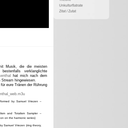
Unkulturflatrate
Zitat / Zutat
mit Musik, die die meisten
stenfalls verklanglichte
enthal
hat mich nach dem
en Stream hingewiesen.
r für eure Tränen der Rührung
senthal_web.m3u
rformed by Samuel Vriezen –
lism and Totalism Sampler –
on on the harmonic series)
 by Samuel Vriezen (ring theory,