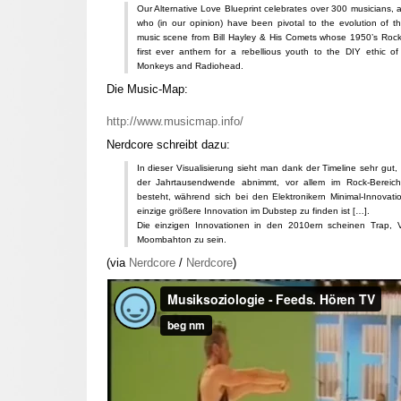
Our Alternative Love Blueprint celebrates over 300 musicians, 
who (in our opinion) have been pivotal to the evolution of t
music scene from Bill Hayley & His Comets whose 1950’s Roc
first ever anthem for a rebellious youth to the DIY ethic of
Monkeys and Radiohead.
Die Music-Map:
http://www.musicmap.info/
Nerdcore schreibt dazu:
In dieser Visualisierung sieht man dank der Timeline sehr gut,
der Jahrtausendwende abnimmt, vor allem im Rock-Bereic
besteht, während sich bei den Elektronikern Minimal-Innovatio
einzige größere Innovation im Dubstep zu finden ist […].
Die einzigen Innovationen in den 2010ern scheinen Trap
Moombahton zu sein.
(via
Nerdcore
/
Nerdcore
)