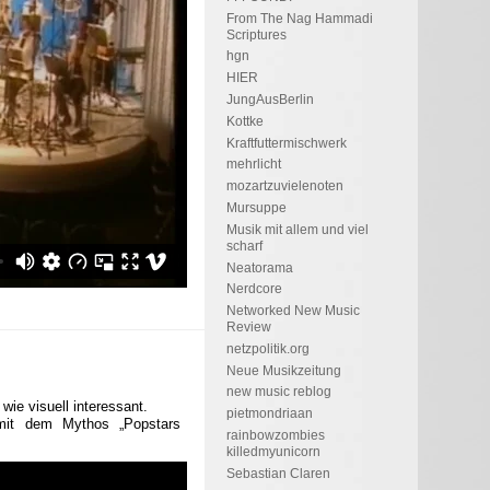
From The Nag Hammadi
Scriptures
hgn
HIER
JungAusBerlin
Kottke
Kraftfuttermischwerk
mehrlicht
mozartzuvielenoten
Mursuppe
Musik mit allem und viel
scharf
Neatorama
Nerdcore
Networked New Music
Review
netzpolitik.org
Neue Musikzeitung
new music reblog
ie visuell interessant.
pietmondriaan
mit dem Mythos „Popstars
rainbowzombies
killedmyunicorn
Sebastian Claren