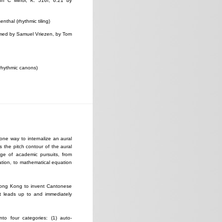
 In C Minor, K. 516f, 6:21 by
thal (rhythmic tiling)
rmed by Samuel Vriezen, by Tom
, rhythmic canons)
one way to internalize an aural
the pitch contour of the aural
ge of academic pursuits, from
tion, to mathematical equation
Hong Kong to invent Cantonese
at leads up to and immediately
nto four categories: (1) auto-