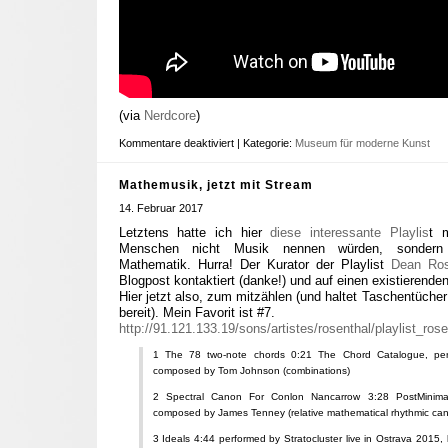
(via
Nerdcore
)
Kommentare deaktiviert
| Kategorie:
Museum für moderne Kunst
Mathemusik, jetzt mit Stream
14. Februar 2017
Letztens hatte ich hier
diese interessante Playlis
t 
Menschen nicht Musik nennen würden, sondern be
Mathematik. Hurra! Der Kurator der Playlist
Dean Ros
Blogpost kontaktiert (danke!) und auf einen existierend
Hier jetzt also, zum mitzählen (und haltet Taschentüche
bereit). Mein Favorit ist #7.
http://91.121.133.19/sons/artistes/rosenthal/playlist_ro
1 The 78 two-note chords 0:21 The Chord Catalogue, pe
composed by Tom Johnson (combinations)
2 Spectral Canon For Conlon Nancarrow 3:28 PostMinima
composed by James Tenney (relative mathematical rhythmic can
3 Ideals 4:44 performed by Stratocluster live in Ostrava 2015,