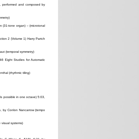
ths, performed and composed by
mmetry)
 (31-tone organ) – (microtonal
ction 2 (Volume 1) Harry Partch
ut (temporal symmetry)
46 Eight Studies for Automatic
hal (rhythmic tiling)
s possible in one octave) 5:03,
ano, by Conlon Nancarrow (tempo
visual systems)