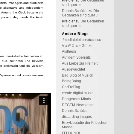
Kreidler
zu
Die Gedanken
artists, managers and producers
sind quer ♫
he alternative and independent
Dennis Schütze
zu
Die
k Around the Clock became the
Gedanken sind quer ♫
 present day bands like Arctic
Kreidler
zu
Die Gedanken
sind quer ♫
Andere Blogs
./mediateletipos))cccccc
∀ x ∈ X: x = Grütze
Aisthesis
 wie musikalische Innovation ab
Auf dem Sperrsitz
h aus „Nu“-Kram und Revivals
Aus Liebe zur Freiheit
n breitmacht und die vielleicht
Ausgewuchtet
Bad Blog of Musick
, Vaporwave und etwas namens
BoingBoing
CarFreiTag
create digital music
Dangerous Minds
DEGEM-Newsletter
Dennis Schütze
discarding images
Enzyklopädie der Kritischen
Masse
FFFOUND!