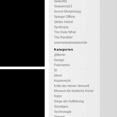
Seite360
Sequenza21
Sound Morphology
Spiegel Offline
Stefan Hetzel
Synthopia
The Daily What
The Rambler
usernamealreadyexists
Kategorien
@Berlin
Design
Futurismus
ID
Ideen
Kopierrecht
Kritik der reinen Vernunft
Museum für moderne Kunst
Natur
Siege der Aufklärung
Sonstiges
Technologik
Theorie