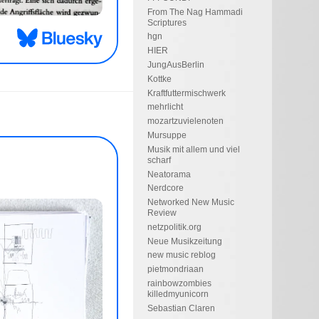
From The Nag Hammadi
Scriptures
hgn
HIER
JungAusBerlin
Kottke
Kraftfuttermischwerk
mehrlicht
mozartzuvielenoten
Mursuppe
Musik mit allem und viel
scharf
Neatorama
Nerdcore
Networked New Music
Review
netzpolitik.org
Neue Musikzeitung
new music reblog
pietmondriaan
rainbowzombies
killedmyunicorn
Sebastian Claren