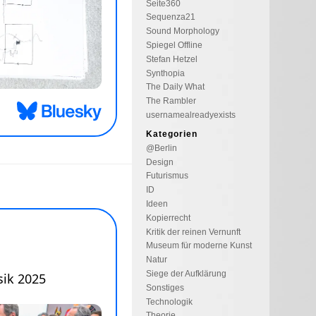
Seite360
Sequenza21
Sound Morphology
Spiegel Offline
Stefan Hetzel
Synthopia
The Daily What
The Rambler
usernamealreadyexists
Kategorien
@Berlin
Design
Futurismus
ID
Ideen
Kopierrecht
Kritik der reinen Vernunft
Museum für moderne Kunst
Natur
Siege der Aufklärung
Sonstiges
Technologik
Theorie