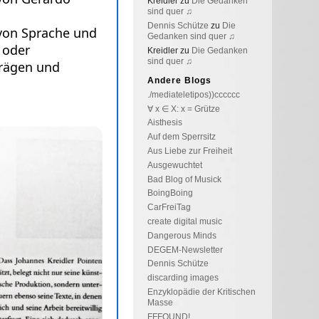
Kreidler
zu
Die Gedanken
sind quer ♫
Dennis Schütze
zu
Die
Gedanken sind quer ♫
Kreidler
zu
Die Gedanken
sind quer ♫
Andere Blogs
./mediateletipos))cccccc
∀ x ∈ X: x = Grütze
Aisthesis
Auf dem Sperrsitz
Aus Liebe zur Freiheit
Ausgewuchtet
Bad Blog of Musick
BoingBoing
CarFreiTag
create digital music
Dangerous Minds
DEGEM-Newsletter
Dennis Schütze
discarding images
Enzyklopädie der Kritischen
Masse
FFFOUND!