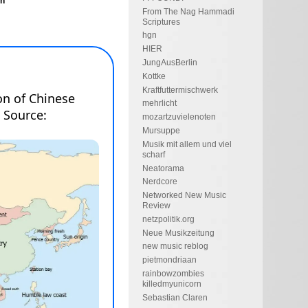
en
From The Nag Hammadi
Scriptures
hgn
HIER
JungAusBerlin
Kottke
Kraftfuttermischwerk
mehrlicht
mozartzuvielenoten
Mursuppe
Musik mit allem und viel
scharf
Neatorama
Nerdcore
Networked New Music
Review
netzpolitik.org
Neue Musikzeitung
new music reblog
pietmondriaan
rainbowzombies
killedmyunicorn
Sebastian Claren