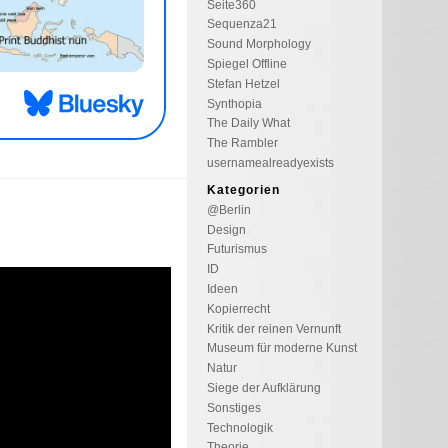
Seite360
Sequenza21
Sound Morphology
Spiegel Offline
Stefan Hetzel
Synthopia
The Daily What
The Rambler
usernamealreadyexists
Kategorien
@Berlin
Design
Futurismus
ID
Ideen
Kopierrecht
Kritik der reinen Vernunft
Museum für moderne Kunst
Natur
Siege der Aufklärung
Sonstiges
Technologik
Theorie