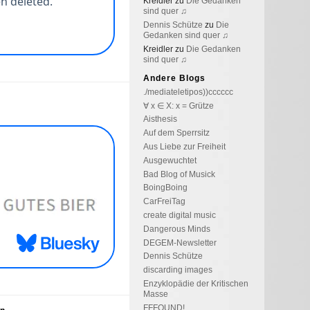
Kreidler
zu
Die Gedanken
sind quer ♫
Dennis Schütze
zu
Die
Gedanken sind quer ♫
Kreidler
zu
Die Gedanken
sind quer ♫
Andere Blogs
./mediateletipos))cccccc
∀ x ∈ X: x = Grütze
Aisthesis
Auf dem Sperrsitz
Aus Liebe zur Freiheit
Ausgewuchtet
Bad Blog of Musick
BoingBoing
CarFreiTag
create digital music
Dangerous Minds
DEGEM-Newsletter
Dennis Schütze
discarding images
Enzyklopädie der Kritischen
Masse
FFFOUND!