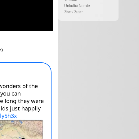
Unkulturflatrate
Zitat / Zutat
n)