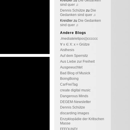
Kreidler
zu
Die Gedanken
sind quer ♫
Dennis Schütze
zu
Die
Gedanken sind quer ♫
Kreidler
zu
Die Gedanken
sind quer ♫
Andere Blogs
./mediateletipos))cccccc
∀ x ∈ X: x = Grütze
Aisthesis
Auf dem Sperrsitz
Aus Liebe zur Freiheit
Ausgewuchtet
Bad Blog of Musick
BoingBoing
CarFreiTag
create digital music
Dangerous Minds
DEGEM-Newsletter
Dennis Schütze
discarding images
Enzyklopädie der Kritischen
Masse
FFFOUND!