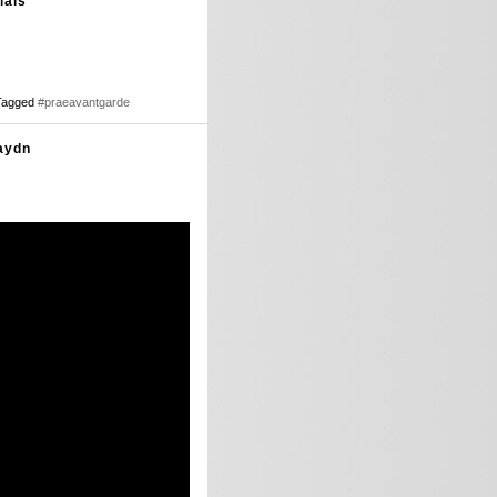
lais
Tagged
#praeavantgarde
Haydn