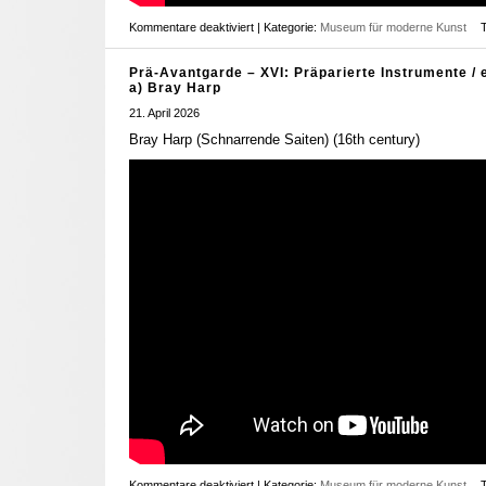
Kommentare deaktiviert
| Kategorie:
Museum für moderne Kunst
Prä-Avantgarde – XVI: Präparierte Instrumente / 
a) Bray Harp
21. April 2026
Bray Harp (Schnarrende Saiten) (16th century)
Kommentare deaktiviert
| Kategorie:
Museum für moderne Kunst