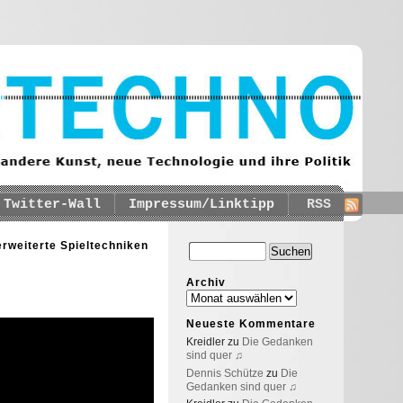
Twitter-Wall
Impressum/Linktipp
RSS
erweiterte Spieltechniken
Archiv
Neueste Kommentare
Kreidler
zu
Die Gedanken
sind quer ♫
Dennis Schütze
zu
Die
Gedanken sind quer ♫