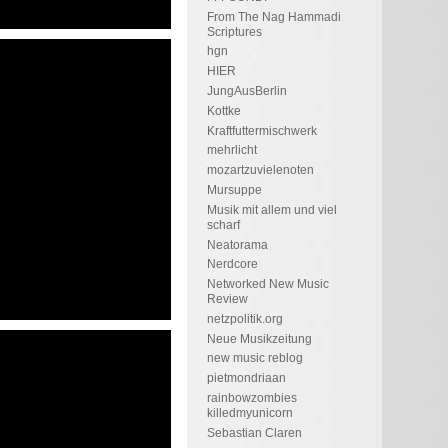
From The Nag Hammadi
Scriptures
hgn
HIER
JungAusBerlin
Kottke
Kraftfuttermischwerk
mehrlicht
mozartzuvielenoten
Mursuppe
Musik mit allem und viel
scharf
Neatorama
Nerdcore
Networked New Music
Review
netzpolitik.org
Neue Musikzeitung
new music reblog
pietmondriaan
rainbowzombies
killedmyunicorn
Sebastian Claren