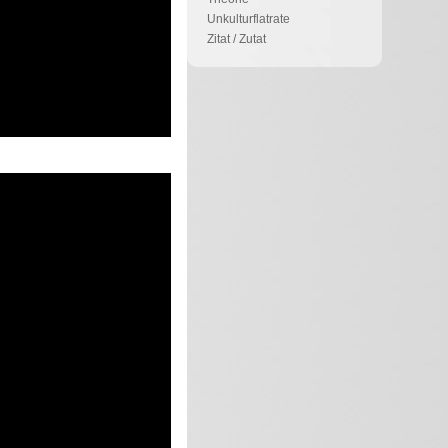
Unkulturflatrate
Zitat / Zutat