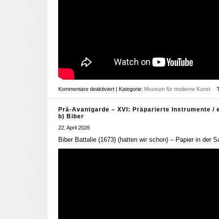
Kommentare deaktiviert
| Kategorie:
Museum für moderne Kunst
Prä-Avantgarde – XVI: Präparierte Instrumente / 
b) Biber
22. April 2026
Biber Battalie (1673) (hatten wir schon) – Papier in der S