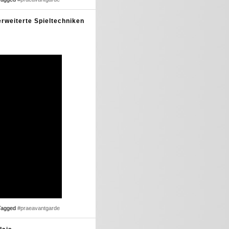
erweiterte Spieltechniken
Tagged
#praeavantgarde