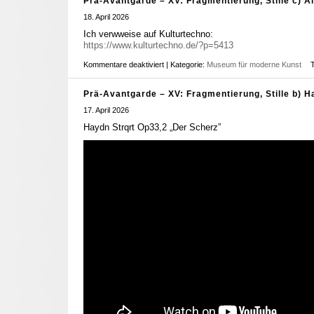
Prä-Avantgarde – XV: Fragmentierung, Stille c) Al
18. April 2026
Ich verwweise auf Kulturtechno:
https://www.kulturtechno.de/?p=5413
Kommentare deaktiviert
| Kategorie:
Museum für moderne Kunst
Prä-Avantgarde – XV: Fragmentierung, Stille b) 
17. April 2026
Haydn Strqrt Op33,2 „Der Scherz”