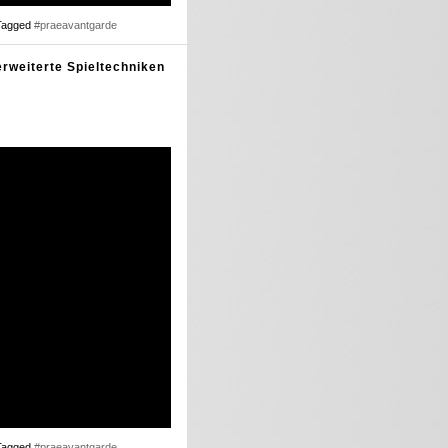
Tagged
#praeavantgarde
erweiterte Spieltechniken
Tagged
#praeavantgarde