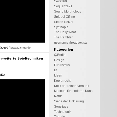
Seite360
Sequenza21
Sound Morphology
Spiegel Offline
Stefan Hetzel
Synthopia
The Daily What
The Rambler
usernamealreadyexists
Tagged
#praeavantgarde
Kategorien
@Berlin
erweiterte Spieltechniken
Design
Futurismus
ID
aite
Ideen
Kopierrecht
Kritik der reinen Vernunft
Museum für moderne Kunst
Natur
Siege der Aufklärung
Sonstiges
Technologik
Theorie