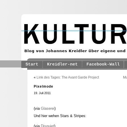
Start
Kreidler-net
Facebook-Wall
«
Link des Tages: The Avant Garde Project
Mu
Pixelmode
19. Juli 2011
(via
Glaserei
)
Und hier wehen Stars & Stripes:
(via
Disquiet
)