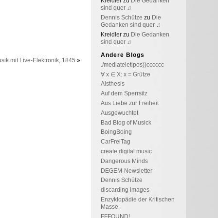
Kreidler
zu
Die Gedanken
sind quer ♫
Dennis Schütze
zu
Die
Gedanken sind quer ♫
Kreidler
zu
Die Gedanken
sind quer ♫
Andere Blogs
sik mit Live-Elektronik, 1845
»
./mediateletipos))cccccc
∀ x ∈ X: x = Grütze
Aisthesis
Auf dem Sperrsitz
Aus Liebe zur Freiheit
Ausgewuchtet
Bad Blog of Musick
BoingBoing
CarFreiTag
create digital music
Dangerous Minds
DEGEM-Newsletter
Dennis Schütze
discarding images
Enzyklopädie der Kritischen
Masse
FFFOUND!