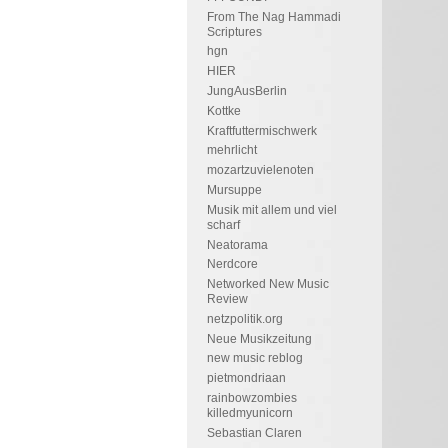
From The Nag Hammadi
Scriptures
hgn
HIER
JungAusBerlin
Kottke
Kraftfuttermischwerk
mehrlicht
mozartzuvielenoten
Mursuppe
Musik mit allem und viel
scharf
Neatorama
Nerdcore
Networked New Music
Review
netzpolitik.org
Neue Musikzeitung
new music reblog
pietmondriaan
rainbowzombies
killedmyunicorn
Sebastian Claren