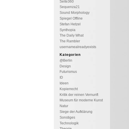
Seite360
Sequenza21
Sound Morphology
Spiegel Offline
Stefan Hetzel
Synthopia
The Daily What
The Rambler
usernamealreadyexists
Kategorien
@Berlin
Design
Futurismus
ID
Ideen
Kopierrecht
Kritik der reinen Vernunft
Museum für moderne Kunst
Natur
Siege der Aufklärung
Sonstiges
Technologik
Theorie