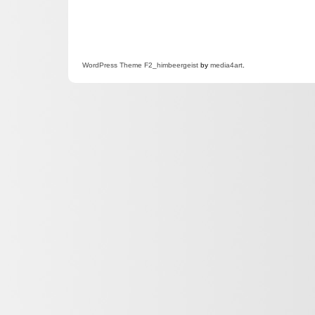
WordPress
Theme F2
_himbeergeist
by
media4art
.