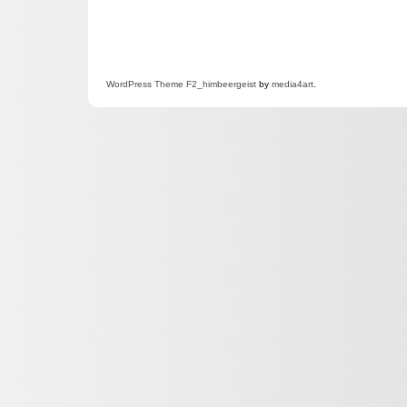
WordPress
Theme F2
_himbeergeist
by
media4art
.