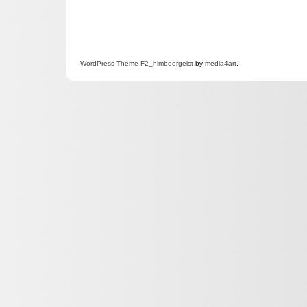
WordPress
Theme F2
_himbeergeist
by
media4art
.