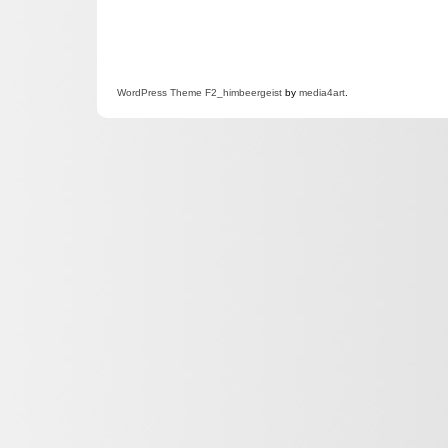
WordPress
Theme F2
_himbeergeist
by
media4art
.