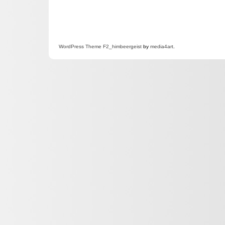
WordPress
Theme F2
_himbeergeist
by
media4art
.