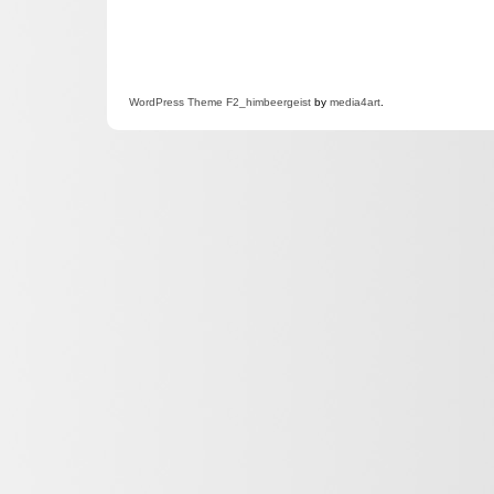
WordPress
Theme F2
_himbeergeist
by
media4art
.