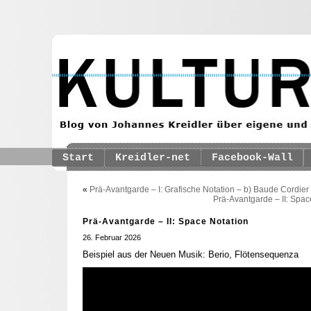
Start
Kreidler-net
Facebook-Wall
«
Prä-Avantgarde – I: Grafische Notation – b) Baude Cordier
Prä-Avantgarde – II: Spac
Prä-Avantgarde – II: Space Notation
26. Februar 2026
Beispiel aus der Neuen Musik: Berio, Flötensequenza