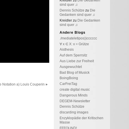
Kreidler
zu
Die Gedanken
sind quer ♫
Dennis Schütze
zu
Die
Gedanken sind quer ♫
Kreidler
zu
Die Gedanken
sind quer ♫
Andere Blogs
./mediateletipos))cccccc
∀ x ∈ X: x = Grütze
Aisthesis
Auf dem Sperrsitz
Aus Liebe zur Freiheit
Ausgewuchtet
Bad Blog of Musick
BoingBoing
CarFreiTag
e Notation a) Louis Couperin
»
create digital music
Dangerous Minds
DEGEM-Newsletter
Dennis Schütze
discarding images
Enzyklopädie der Kritischen
Masse
FFFOUND!