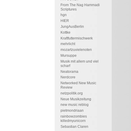
From The Nag Hammadi
Scriptures
hgn
HIER
JungAusBerlin
Kottke
Kraftfuttermischwerk
mehrlicht
mozartzuvielenoten
Mursuppe
Musik mit allem und viel
scharf
Neatorama
Nerdcore
Networked New Music
Review
netzpolitik.org
Neue Musikzeitung
new music reblog
pietmondriaan
rainbowzombies
killedmyunicorn
Sebastian Claren