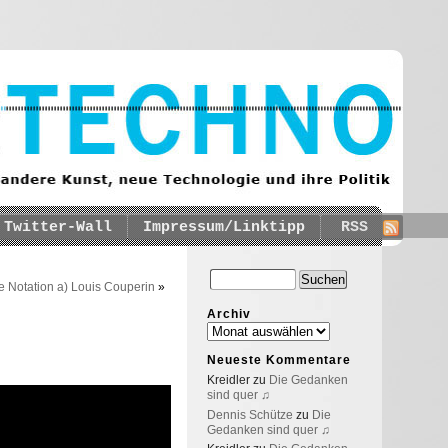
Twitter-Wall
Impressum/Linktipp
RSS
e Notation a) Louis Couperin
»
Archiv
Neueste Kommentare
Kreidler
zu
Die Gedanken
sind quer ♫
Dennis Schütze
zu
Die
Gedanken sind quer ♫