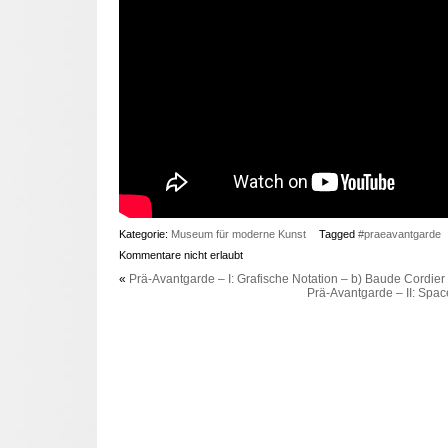
Kategorie:
Museum für moderne Kunst
Tagged
#praeavantgarde
Kommentare nicht erlaubt
«
Prä-Avantgarde – I: Grafische Notation – b) Baude Cordier
Prä-Avantgarde – II: Spac