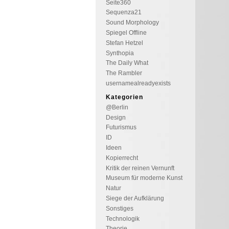
Seite360
Sequenza21
Sound Morphology
Spiegel Offline
Stefan Hetzel
Synthopia
The Daily What
The Rambler
usernamealreadyexists
Kategorien
@Berlin
Design
Futurismus
ID
Ideen
Kopierrecht
Kritik der reinen Vernunft
Museum für moderne Kunst
Natur
Siege der Aufklärung
Sonstiges
Technologik
Theorie