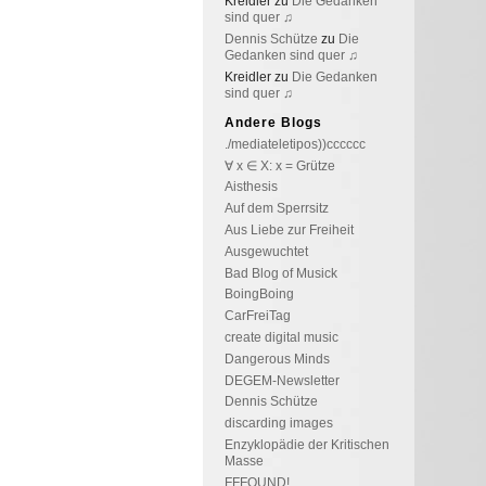
Kreidler
zu
Die Gedanken
sind quer ♫
Dennis Schütze
zu
Die
Gedanken sind quer ♫
Kreidler
zu
Die Gedanken
sind quer ♫
Andere Blogs
./mediateletipos))cccccc
∀ x ∈ X: x = Grütze
Aisthesis
Auf dem Sperrsitz
Aus Liebe zur Freiheit
Ausgewuchtet
Bad Blog of Musick
BoingBoing
CarFreiTag
create digital music
Dangerous Minds
DEGEM-Newsletter
Dennis Schütze
discarding images
Enzyklopädie der Kritischen
Masse
FFFOUND!