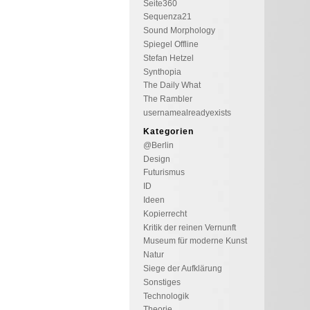
Seite360
Sequenza21
Sound Morphology
Spiegel Offline
Stefan Hetzel
Synthopia
The Daily What
The Rambler
usernamealreadyexists
Kategorien
@Berlin
Design
Futurismus
ID
Ideen
Kopierrecht
Kritik der reinen Vernunft
Museum für moderne Kunst
Natur
Siege der Aufklärung
Sonstiges
Technologik
Theorie