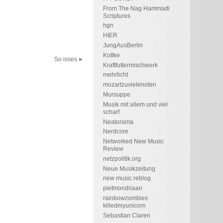
From The Nag Hammadi
Scriptures
hgn
HIER
JungAusBerlin
Kottke
So isses
»
Kraftfuttermischwerk
mehrlicht
mozartzuvielenoten
Mursuppe
Musik mit allem und viel
scharf
Neatorama
Nerdcore
Networked New Music
Review
netzpolitik.org
Neue Musikzeitung
new music reblog
pietmondriaan
rainbowzombies
killedmyunicorn
Sebastian Claren