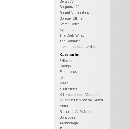
Seite360
Sequenza21
Sound Morphology
Spiegel Offline
Stefan Hetzel
Synthopia
The Daily What
The Rambler
usernamealreadyexists
Kategorien
@Berlin
Design
Futurismus
ID
Ideen
Kopierrecht
Kritik der reinen Vernunft
Museum für moderne Kunst
Natur
Siege der Aufklärung
Sonstiges
Technologik
Theorie