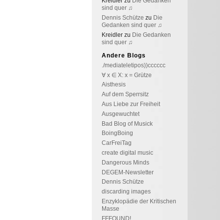
Kreidler
zu
Die Gedanken
sind quer ♫
Dennis Schütze
zu
Die
Gedanken sind quer ♫
Kreidler
zu
Die Gedanken
sind quer ♫
Andere Blogs
./mediateletipos))cccccc
∀ x ∈ X: x = Grütze
Aisthesis
Auf dem Sperrsitz
Aus Liebe zur Freiheit
Ausgewuchtet
Bad Blog of Musick
BoingBoing
CarFreiTag
create digital music
Dangerous Minds
DEGEM-Newsletter
Dennis Schütze
discarding images
Enzyklopädie der Kritischen
Masse
FFFOUND!