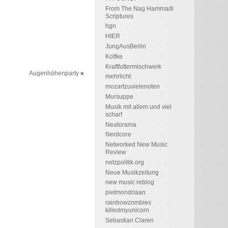
From The Nag Hammadi
Scriptures
hgn
HIER
JungAusBerlin
Kottke
Kraftfuttermischwerk
Augenhöhenparty
»
mehrlicht
mozartzuvielenoten
Mursuppe
Musik mit allem und viel
scharf
Neatorama
Nerdcore
Networked New Music
Review
netzpolitik.org
Neue Musikzeitung
new music reblog
pietmondriaan
rainbowzombies
killedmyunicorn
Sebastian Claren