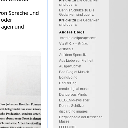
Kreidler
zu
Die Gedanken
sind quer ♫
Dennis Schütze
zu
Die
Gedanken sind quer ♫
Kreidler
zu
Die Gedanken
sind quer ♫
Andere Blogs
./mediateletipos))cccccc
∀ x ∈ X: x = Grütze
Aisthesis
Auf dem Sperrsitz
Aus Liebe zur Freiheit
Ausgewuchtet
Bad Blog of Musick
BoingBoing
CarFreiTag
create digital music
Dangerous Minds
DEGEM-Newsletter
Dennis Schütze
discarding images
Enzyklopädie der Kritischen
Masse
FFFOUND!