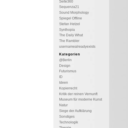
Seite360
Sequenza21
Sound Morphology
Spiegel Offline
Stefan Hetzel
Synthopia
The Daily What
The Rambler
usernamealreadyexists
Kategorien
@Berlin
Design
Futurismus
ID
Ideen
Kopierrecht
Kritik der reinen Vernunft
Museum für moderne Kunst
Natur
Siege der Aufklärung
Sonstiges
Technologik
Theorie