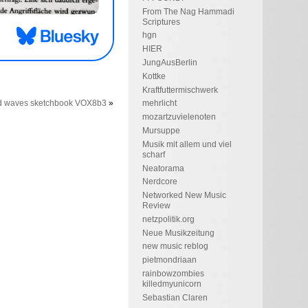
From The Nag Hammadi
Scriptures
hgn
HIER
JungAusBerlin
Kottke
Kraftfuttermischwerk
 waves sketchbook VOX8b3
»
mehrlicht
mozartzuvielenoten
Mursuppe
Musik mit allem und viel
scharf
Neatorama
Nerdcore
Networked New Music
Review
netzpolitik.org
Neue Musikzeitung
new music reblog
pietmondriaan
rainbowzombies
killedmyunicorn
Sebastian Claren