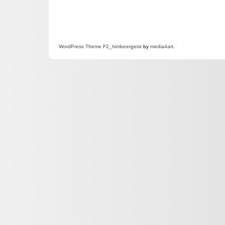
WordPress
Theme F2
_himbeergeist
by
media4art
.