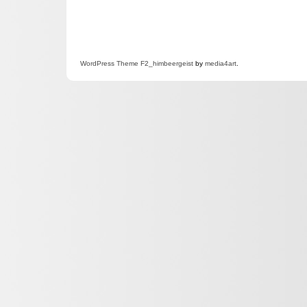
WordPress
Theme F2
_himbeergeist
by
media4art
.